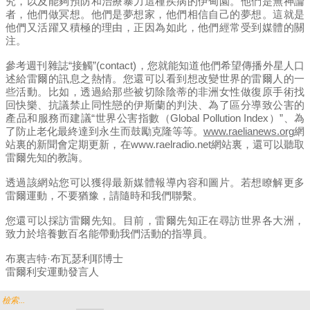
究，以及能夠預防和治療暴力這種疾病的伊甸園。他們是無神論
者，他們做冥想。他們是夢想家，他們相信自己的夢想。這就是
他們又活躍又積極的理由，正因為如此，他們經常受到媒體的關
注。
參考週刊雜誌“接觸”(contact)，您就能知道他們希望傳播外星人口
述給雷爾的訊息之熱情。您還可以看到想改變世界的雷爾人的一
些活動。比如，透過給那些被切除陰蒂的非洲女性做復原手術找
回快樂、抗議禁止同性戀的伊斯蘭的判決、為了區分導致公害的
產品和服務而建議“世界公害指數（Global Pollution Index）”、為
了防止老化最終達到永生而鼓勵克隆等等。
www.raelianews.org
網
站裏的新聞會定期更新，在www.raelradio.net網站裏，還可以聽取
雷爾先知的教誨。
透過該網站您可以獲得最新媒體報導內容和圖片。若想瞭解更多
雷爾運動，不要猶豫，請隨時和我們聯繫。
您還可以採訪雷爾先知。目前，雷爾先知正在尋訪世界各大洲，
致力於培養數百名能帶動我們活動的指導員。
布裏吉特·布瓦瑟利耶博士
雷爾利安運動發言人
檢索...