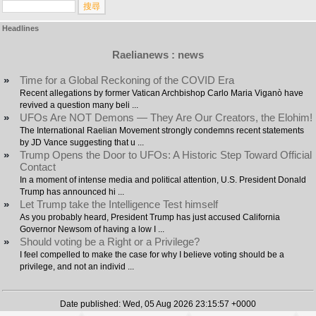
Headlines
Raelianews : news
»
Time for a Global Reckoning of the COVID Era
Recent allegations by former Vatican Archbishop Carlo Maria Viganò have
revived a question many beli ...
»
UFOs Are NOT Demons — They Are Our Creators, the Elohim!
The International Raelian Movement strongly condemns recent statements
by JD Vance suggesting that u ...
»
Trump Opens the Door to UFOs: A Historic Step Toward Official
Contact
In a moment of intense media and political attention, U.S. President Donald
Trump has announced hi ...
»
Let Trump take the Intelligence Test himself
As you probably heard, President Trump has just accused California
Governor Newsom of having a low I ...
»
Should voting be a Right or a Privilege?
I feel compelled to make the case for why I believe voting should be a
privilege, and not an individ ...
Date published: Wed, 05 Aug 2026 23:15:57 +0000